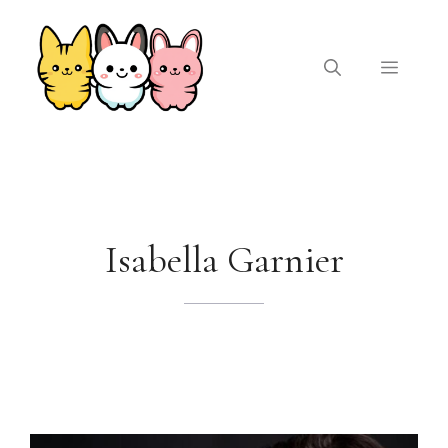
Aller
au
contenu
Menu
Isabella Garnier