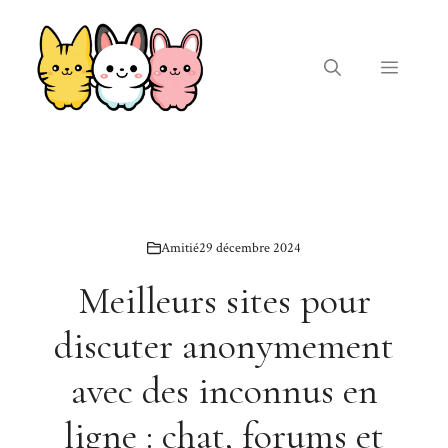
Aller
au
contenu
Menu
Amitié
29 décembre 2024
Meilleurs sites pour
discuter anonymement
avec des inconnus en
ligne : chat, forums et