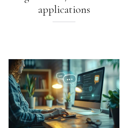
applications