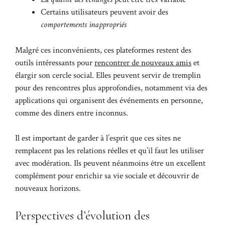
Certains utilisateurs peuvent avoir des
comportements inappropriés
Malgré ces inconvénients, ces plateformes restent des
outils intéressants pour
rencontrer de nouveaux amis
et
élargir son cercle social. Elles peuvent servir de tremplin
pour des rencontres plus approfondies, notamment via des
applications qui organisent des événements en personne,
comme des dîners entre inconnus.
Il est important de garder à l’esprit que ces sites ne
remplacent pas les relations réelles et qu’il faut les utiliser
avec modération. Ils peuvent néanmoins être un excellent
complément pour enrichir sa vie sociale et découvrir de
nouveaux horizons.
Perspectives d’évolution des