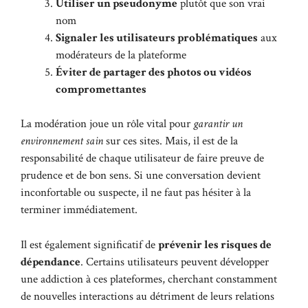
Utiliser un pseudonyme
plutôt que son vrai
nom
Signaler les utilisateurs problématiques
aux
modérateurs de la plateforme
Éviter de partager des photos ou vidéos
compromettantes
La modération joue un rôle vital pour
garantir un
environnement sain
sur ces sites. Mais, il est de la
responsabilité de chaque utilisateur de faire preuve de
prudence et de bon sens. Si une conversation devient
inconfortable ou suspecte, il ne faut pas hésiter à la
terminer immédiatement.
Il est également significatif de
prévenir les risques de
dépendance
. Certains utilisateurs peuvent développer
une addiction à ces plateformes, cherchant constamment
de nouvelles interactions au détriment de leurs relations