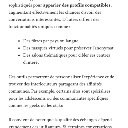
sophistiqués pour
apparier des profils compatibles
,
augmentant effectivement les chances d’avoir des
conversations intéressantes. D’autres offrent des
fonctionnalités uniques comme :
Des filtres par pays ou langue
Des masques virtuels pour préserver l’anonymat
Des salons thématiques pour cibler ses centres
d’intérêt
Ces outils permettent de personnaliser l’expérience et de
trouver des interlocuteurs partageant des affinités
communes. Par exemple, certains sites sont spécialisés
pour les adolescents ou des communautés spécifiques
comme les geeks ou les otaku.
Il convient de noter que la qualité des échanges dépend
grandement des utilisateurs. Si certaines conversations