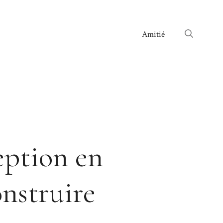
Amitié
ption en
onstruire