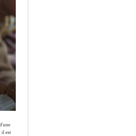
 d’une
il est