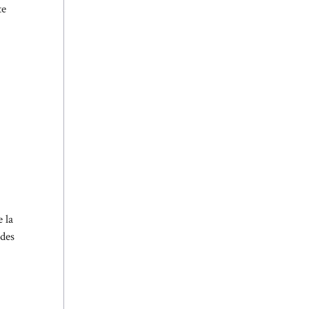
te
 la
 des