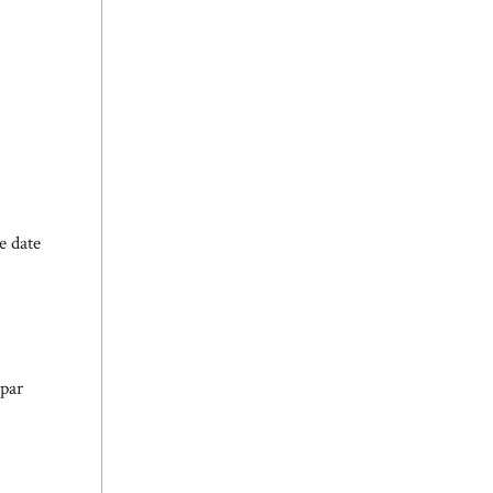
e date
 par