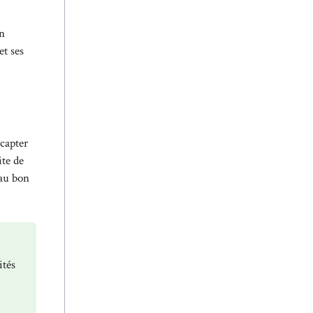
en
et ses
capter
ite de
 au bon
ités