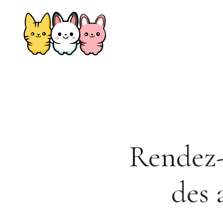
Aller
au
contenu
Rendez-
des 