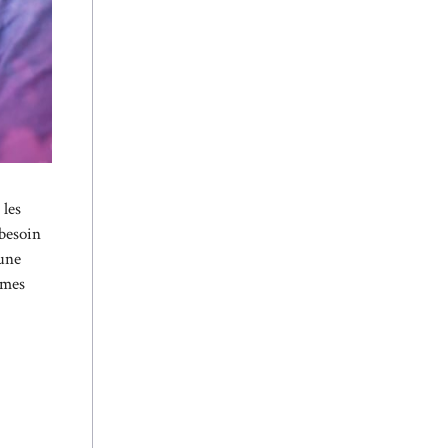
 les
 besoin
 une
hmes