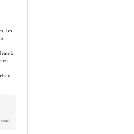
es. Les
ns
 Même à
t en
website
annuel