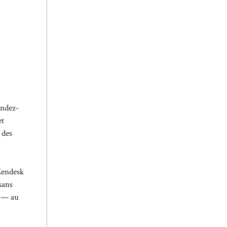
endez-
et
 des
 Zendesk
sans
s — au