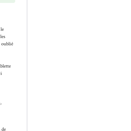
 le
les
 oublié
blette
ci
,
s de