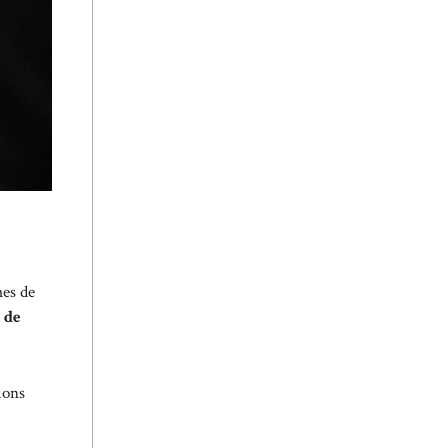
mes de
 de
ions