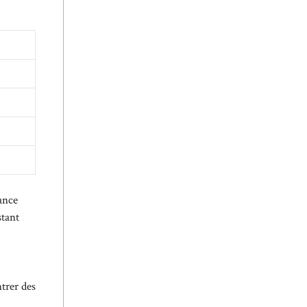
ance
stant
trer des