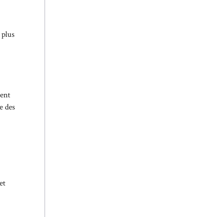
 plus
sent
e des
et